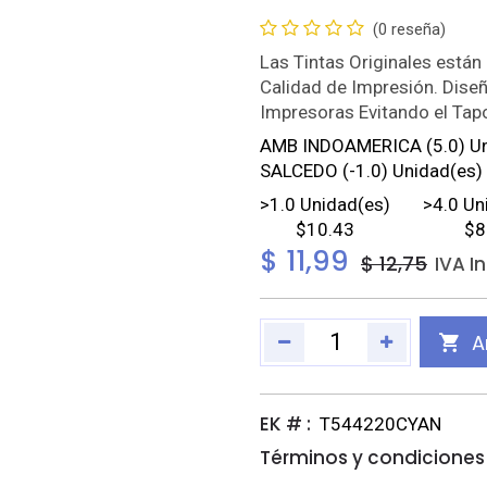
(0 reseña)
Las Tintas Originales está
Calidad de Impresión. Dise
Impresoras Evitando el Tap
AMB INDOAMERICA
(5.0) U
SALCEDO
(-1.0) Unidad(es)
>
1.0
Unidad(es)
>
4.0
Un
$10.43
$8
$
11,99
$
12,75
IVA I
A
EK # :
T544220CYAN
Términos y condiciones 