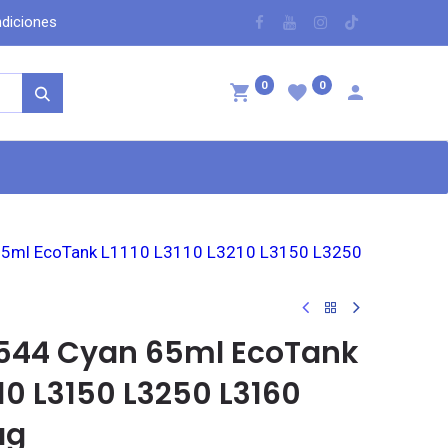
dicio​nes
​
0
0
ntáctenos
 65ml EcoTank L1110 L3110 L3210 L3150 L3250
T544 Cyan 65ml EcoTank
210 L3150 L3250 L3160
ag