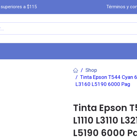
 superiores a $115
Términos y con
a
Comprar por WhatsA​​​​pp
Ayuda
Co
Shop
Tinta Epson T544 Cyan
L3160 L5190 6000 Pag
Tinta Epson 
L1110 L3110 L3
L5190 6000 P