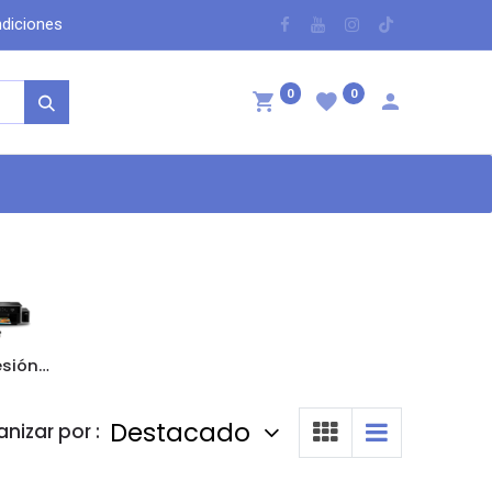
dicio​nes
​
0
0
ntáctenos
Impresión de credenciales, CD/DVD
Destacado
nizar por :