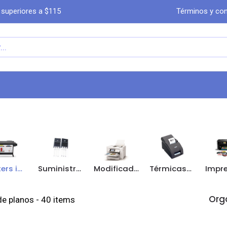
 superiores a $115
Términos y con
a
Comprar por WhatsA​​​​pp
Ayuda
Co
Plotters impresión de planos
Suministros y partes de mantenimiento
Modificadas
Térmicas/Etiquetas
Orga
de planos
- 40 items