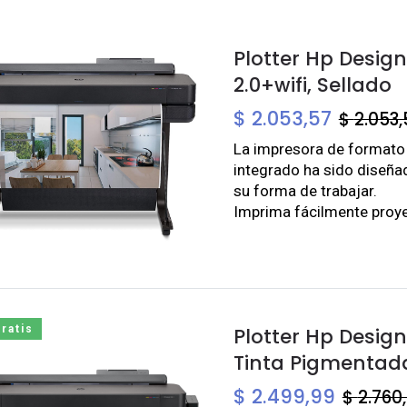
Plotter Hp Design
2.0+wifi, Sellado
$
2.053,57
$
2.053,
La impresora de formato
integrado ha sido diseñad
su forma de trabajar.
Imprima fácilmente proy
ratis
Plotter Hp Desig
Tinta Pigmentad
$
2.499,99
$
2.760