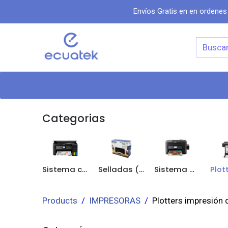
Envíos Gratis en en ordenes
Categorias
Inicio
Tiend
Categorias
Sistema continuo original
Selladas (Sin sistema continuo)
Sistema Continuo Adaptado
Products
IMPRESORAS
Plotters impresión 