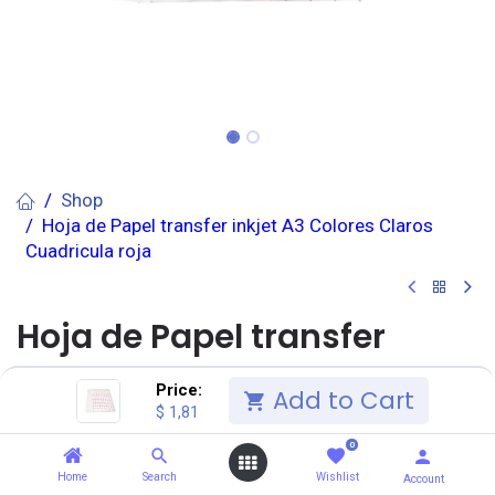
Shop
Hoja de Papel transfer inkjet A3 Colores Claros
Cuadricula roja
Hoja de Papel transfer
inkjet A3 Colores Claros
Price:
Add to Cart
$
1,81
Cuadricula roja
0
(0 reseña)
Home
Search
Wishlist
Account