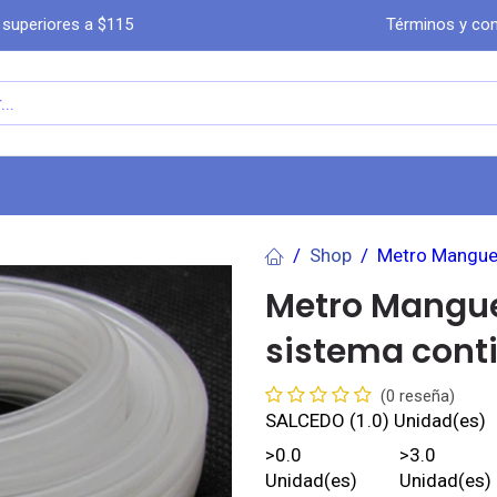
 superiores a $115
Términos y con
a
Comprar por WhatsA​​​​pp
Ayuda
Co
Shop
Metro Manguer
Metro Mangue
sistema cont
(0 reseña)
SALCEDO
(1.0) Unidad(es)
>
0.0
>
3.0
Unidad(es)
Unidad(es)