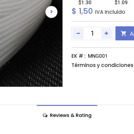
$1.30
$1.09
$
1,50
IVA Incluido
A
EK # :
MNG001
Términos y condiciones 
Reviews & Rating