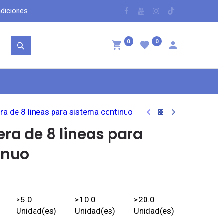
dicio​nes
​
0
0
ntáctenos
a de 8 lineas para sistema continuo
ra de 8 lineas para
inuo
>
5.0
>
10.0
>
20.0
Unidad(es)
Unidad(es)
Unidad(es)