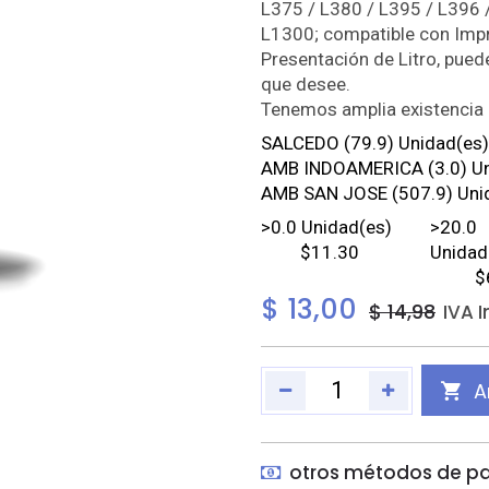
L375 / L380 / L395 / L396 
L1300; compatible con Impr
Presentación de Litro, pue
que desee.
Tenemos amplia existencia 
SALCEDO
(79.9) Unidad(es)
AMB INDOAMERICA
(3.0) U
AMB SAN JOSE
(507.9) Uni
>
0.0
Unidad(es)
>
20.0
$11.30
Unidad
$
$
13,00
$
14,98
IVA 
A
otros métodos de p