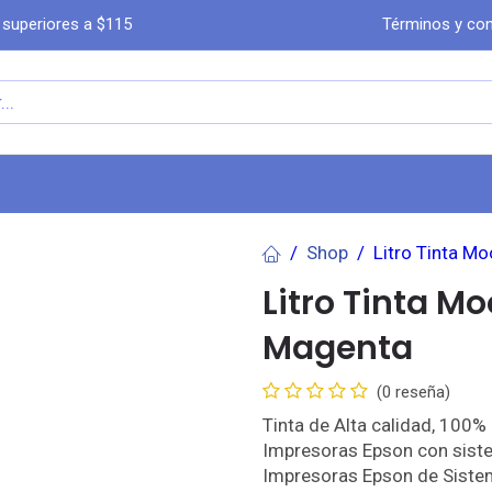
 superiores a $115
Términos y con
a
Comprar por WhatsA​​​​pp
Ayuda
Co
Shop
Litro Tinta M
Litro Tinta M
Magenta
(0 reseña)
Tinta de Alta calidad, 100
Impresoras Epson con siste
Impresoras Epson de Sistem