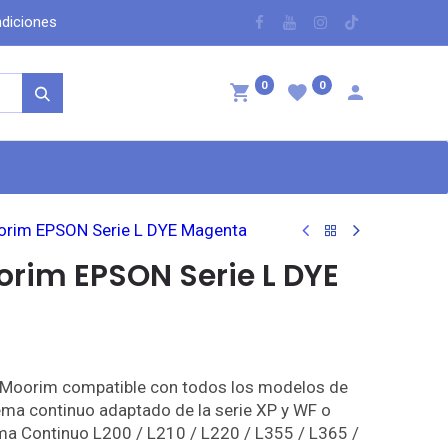
dicio​nes
​
0
0
ntáctenos
oorim EPSON Serie L DYE Magenta
oorim EPSON Serie L DYE
% Moorim compatible con todos los modelos de
ma continuo adaptado de la serie XP y WF o
a Continuo L200 / L210 / L220 / L355 / L365 /