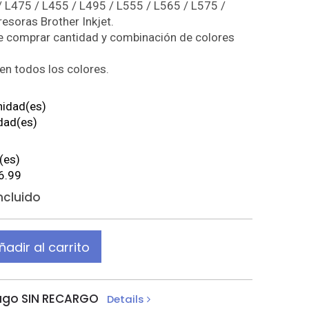
/ L475 / L455 / L495 / L555 / L565 / L575 /
esoras Brother Inkjet.
de comprar cantidad y combinación de colores
en todos los colores.
nidad(es)
dad(es)
(es)
6.99
Incluido
ñadir al carrito
ago SIN RECARGO
Details