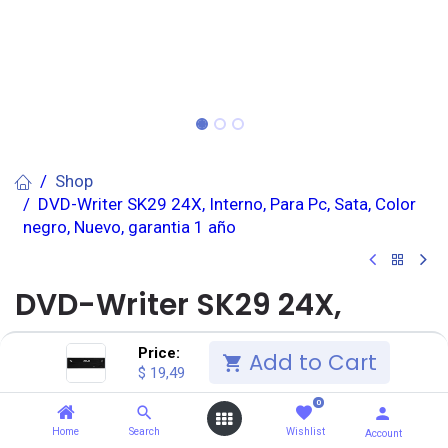
Shop
DVD-Writer SK29 24X, Interno, Para Pc, Sata, Color
negro, Nuevo, garantia 1 año
DVD-Writer SK29 24X,
Interno, Para Pc, Sata,
Price:
Add to Cart
$
19,49
Color negro, Nuevo,
0
garantia 1 año
Home
Search
Wishlist
Account