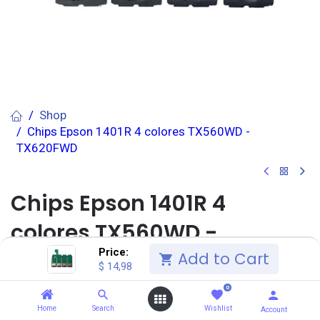
Shop
Chips Epson 1401R 4 colores TX560WD -
TX620FWD
Chips Epson 1401R 4
colores TX560WD -
Price:
TX620FWD
Add to Cart
$
14,98
0
(0 reseña)
SALCEDO
(6.0) Unidad(es)
Home
Search
Wishlist
Account