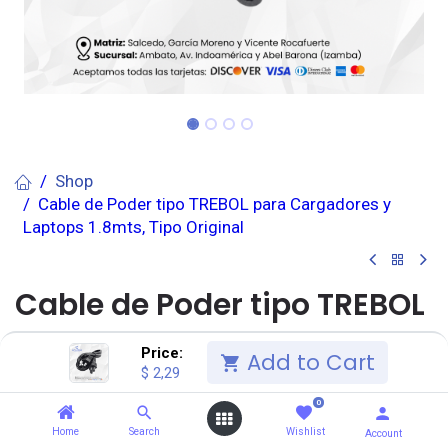
Shop
Cable de Poder tipo TREBOL para Cargadores y
Laptops 1.8mts, Tipo Original
Cable de Poder tipo TREBOL
para Cargadores y Laptops
Price:
Add to Cart
$
2,29
1.8mts, Tipo Original
0
(0 reseña)
Home
Search
Wishlist
Account