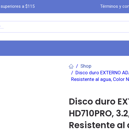
 superiores a $115
Términos y con
a
Comprar por WhatsA​​​​pp
Ayuda
Co
Shop
Disco duro EXTERNO ADA
Resistente al agua, Color 
Disco duro E
HD710PRO, 3.2,
Resistente al