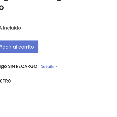
o
A Incluido
ñadir al carrito
ago SIN RECARGO
Details
10PRO
: