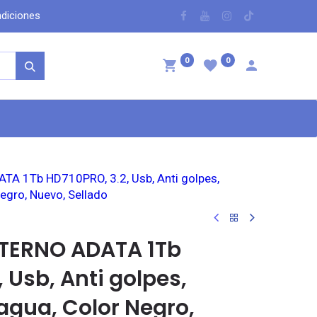
dicio​nes
​
0
0
ntáctenos
TA 1Tb HD710PRO, 3.2, Usb, Anti golpes,
Negro, Nuevo, Sellado
XTERNO ADATA 1Tb
 Usb, Anti golpes,
 agua, Color Negro,