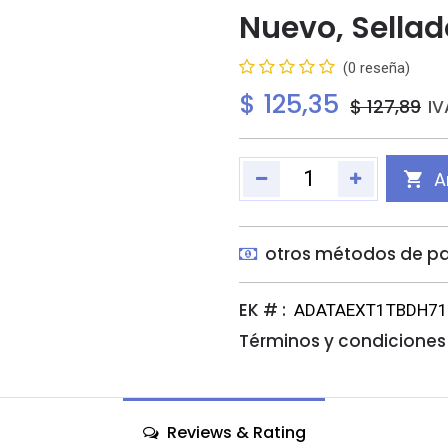
Nuevo, Sellad
(0 reseña)
$
125,35
$
127,89
IV
A
otros métodos de p
EK # :
ADATAEXT1TBDH7
Términos y condiciones 
Reviews & Rating