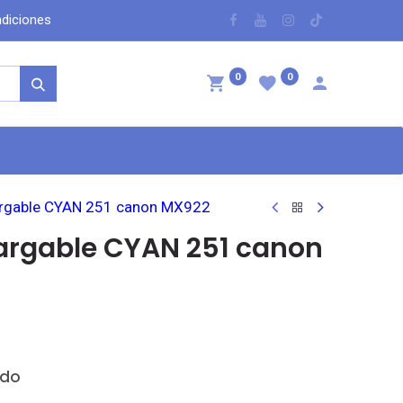
dicio​nes
​
0
0
ntáctenos
argable CYAN 251 canon MX922
argable CYAN 251 canon
ido