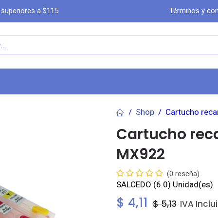
 superiores a $115
Términos y con
a
Comprar por WhatsA​​​​pp
Ayuda
Co
Shop
Cartucho rec
Cartucho rec
MX922
(0 reseña)
SALCEDO
(6.0) Unidad(es)
$
4,11
$
5,13
IVA Inclu