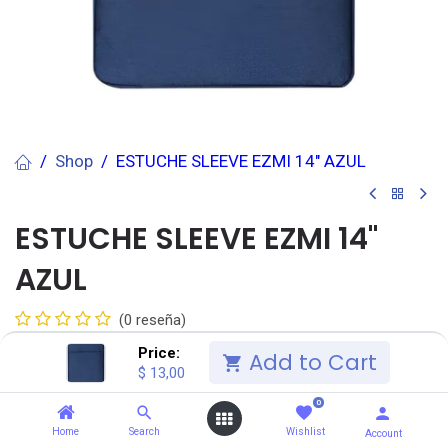
Shop
ESTUCHE SLEEVE EZMI 14" AZUL
ESTUCHE SLEEVE EZMI 14"
AZUL
(0 reseña)
$
13,00
Price:
IVA Incluido
$
14,39
Add to Cart
$
13,00
0
Añadir al carrito
Home
Search
Wishlist
Account