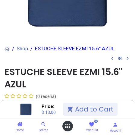
Shop
ESTUCHE SLEEVE EZMI 15.6" AZUL
ESTUCHE SLEEVE EZMI 15.6"
AZUL
(0 reseña)
SALCEDO
(3.0) Unidad(es)
Price:
Add to Cart
$
13,00
$
13,00
IVA Incluido
$
13,49
0
Home
Search
Wishlist
Account