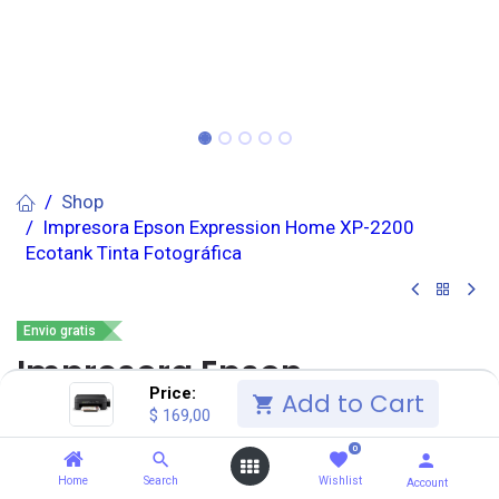
Shop
Impresora Epson Expression Home XP-2200
Ecotank Tinta Fotográfica
Envio gratis
Impresora Epson
Price:
Add to Cart
Expression Home XP-2200
$
169,00
Ecotank Tinta Fotográfica
0
Home
Search
Wishlist
Account