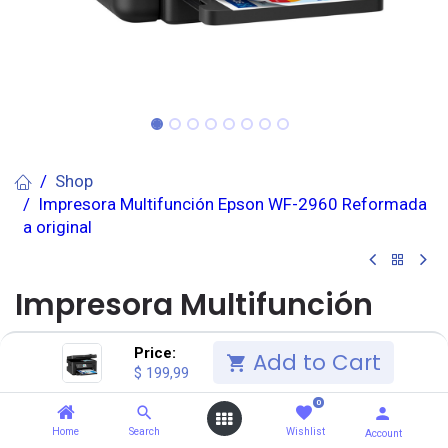
Shop
Impresora Multifunción Epson WF-2960 Reformada
a original
Impresora Multifunción
Epson WF-2960 Reformada
Price:
Add to Cart
$
199,99
a original
0
(0 reseña)
Home
Search
Wishlist
Account