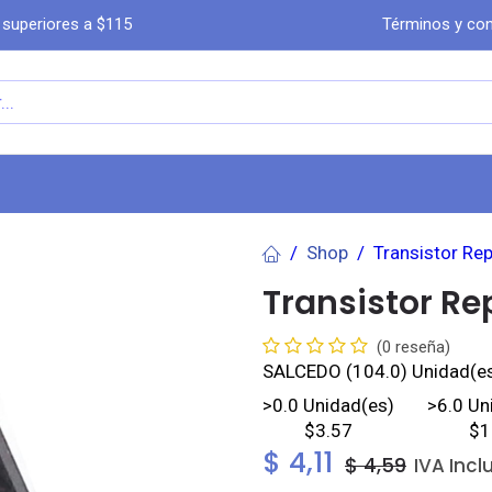
 superiores a $115
Términos y con
a
Comprar por WhatsA​​​​pp
Ayuda
Co
Shop
Transistor Re
Transistor R
(0 reseña)
SALCEDO
(104.0) Unidad(e
>
0.0
Unidad(es)
>
6.0
Un
$3.57
$1
$
4,11
$
4,59
IVA Incl