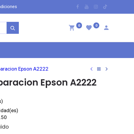
dicio​nes
​
0
0
ntáctenos
paracion Epson A2222
eparacion Epson A2222
s)
idad(es)
.50
uido