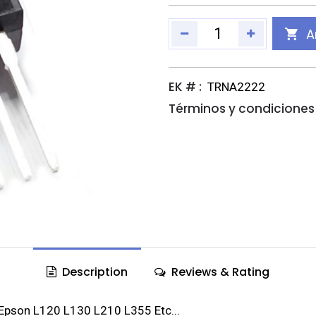
A
EK # :
TRNA2222
Términos y condiciones 
Description
Reviews & Rating
s Epson L120 L130 L210 L355 Etc...