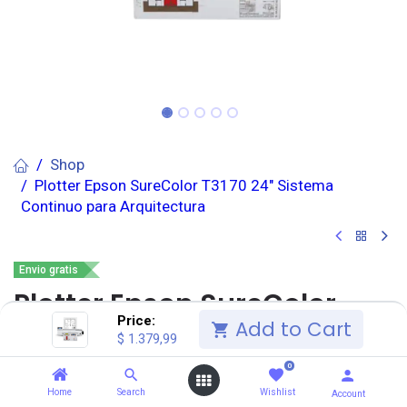
Shop
Plotter Epson SureColor T3170 24" Sistema
Continuo para Arquitectura
Envio gratis
Plotter Epson SureColor
Price:
Add to Cart
T3170 24" Sistema Continuo
$
1.379,99
para Arquitectura
0
Home
Search
Wishlist
Account