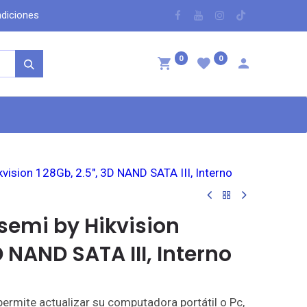
dicio​nes
​
0
0
ntáctenos
vision 128Gb, 2.5", 3D NAND SATA III, Interno
semi by Hikvision
D NAND SATA III, Interno
permite actualizar su computadora portátil o Pc,