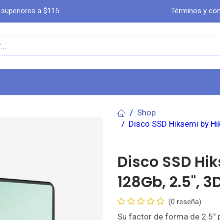
 superiores a $115
Términos y con
a
Comprar por WhatsA​​​​pp
Ayuda
Co
Shop
Disco SSD Hiksemi by Hik
Disco SSD Hik
128Gb, 2.5", 3
(0 reseña)
Su factor de forma de 2.5" 