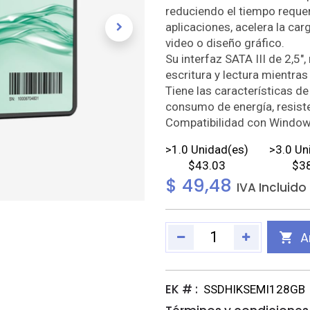
reduciendo el tiempo requeri
aplicaciones, acelera la carg
video o diseño gráfico.
Su interfaz SATA III de 2,5"
escritura y lectura mientra
Tiene las características de
consumo de energía, resiste
Compatibilidad con Windows
>
1.0
Unidad(es)
>
3.0
Un
$43.03
$3
$
49,48
IVA Incluido
A
EK # :
SSDHIKSEMI128GB