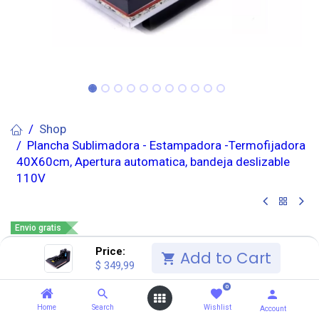
Shop
Plancha Sublimadora - Estampadora -Termofijadora
40X60cm, Apertura automatica, bandeja deslizable
110V
Envio gratis
Plancha Sublimadora -
Price:
Add to Cart
$
349,99
Estampadora -
0
Termofijadora 40X60cm,
Home
Search
Wishlist
Account