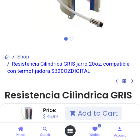
Shop
Resistencia Cilindrica GRIS jarro 20oz, compatible
con termofijadora SB20OZDIGITAL
Resistencia Cilindrica GRIS
jarro 20oz, compatible con
Price:
Add to Cart
$
46,99
termofijadora
0
SB20OZDIGITAL
Home
Search
Wishlist
Account