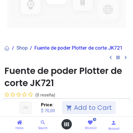
Shop
Fuente de poder Plotter de corte JK721
Fuente de poder Plotter de
corte JK721
(0 reseña)
$
70,00
Price:
IVA Incluido
$
80,49
Add to Cart
$
70,00
0
Añadir al carrito
Home
Search
Wishlist
Account