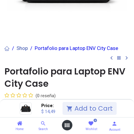
Shop
Portafolio para Laptop ENV City Case
Portafolio para Laptop ENV
City Case
(0 reseña)
$
14,49
Price:
IVA Incluido
$
15,00
Add to Cart
$
14,49
0
Añadir al carrito
Home
Search
Wishlist
Account