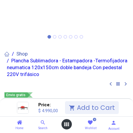
Shop
Plancha Sublimadora - Estampadora -Termofijadora
neumatica 120x150cm doble bandeja Con pedestal
220V trifásico
Envio gratis
Plancha Sublimadora -
Price:
Add to Cart
$
4.990,00
Estampadora -
0
Termofijadora neumatica
Home
Search
Wishlist
Account