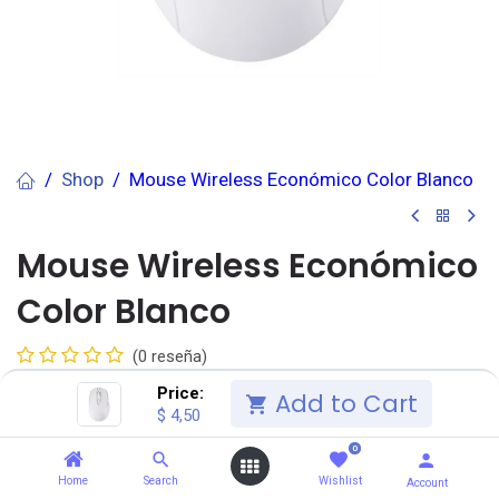
Shop
Mouse Wireless Económico Color Blanco
Mouse Wireless Económico
Color Blanco
(0 reseña)
>
1.0
Unidad(es)
>
3.0
Unidad(es)
Price:
Add to Cart
$3.91
$3.69
$
4,50
$
4,50
IVA Incluido
$
5,00
0
Home
Search
Wishlist
Account