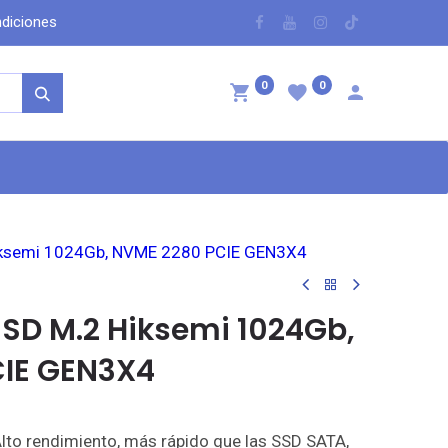
dicio​nes
​
0
0
ntáctenos
Hiksemi 1024Gb, NVME 2280 PCIE GEN3X4
SSD M.2 Hiksemi 1024Gb,
IE GEN3X4
o rendimiento, más rápido que las SSD SATA,