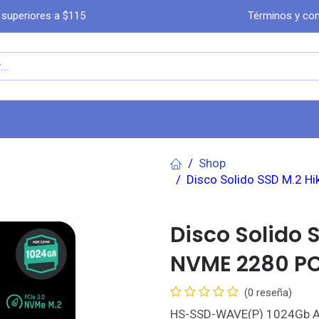
 superiores a $115
Términos y con
a
Comprar por WhatsA​​​​pp
Ayuda
Co
Shop
Disco Solido SSD M.2 
Disco Solido 
NVME 2280 PC
(0 reseña)
HS-SSD-WAVE(P) 1024Gb Alt