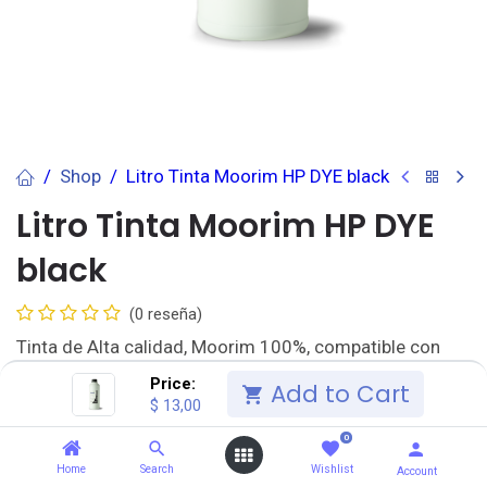
Shop
Litro Tinta Moorim HP DYE black
Litro Tinta Moorim HP DYE
black
(0 reseña)
Tinta de Alta calidad, Moorim 100%, compatible con
todos los modelos de Impresoras Hp con sistema
Price:
Add to Cart
continuo adaptado o Impresoras HP de Sistema
$
13,00
Continuo original de escritorio todas.
0
Presentación de Litro, puede comprar cantidad y
combinación de colores que desee.
Home
Search
Wishlist
Account