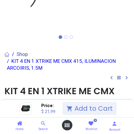
Shop
KIT 4 EN 1 XTRIKE ME CMX 415, ILUMINACION
ARCOIRIS, 1.5M
KIT 4 EN 1 XTRIKE ME CMX
415, ILUMINACION ARCOIRIS,
Price:
Add to Cart
$
21,99
1.5M
0
(0 reseña)
Home
Search
Wishlist
Account