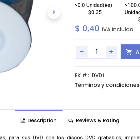
>
0.0
Unidad(es)
>
100.
$0.35
Unida
$
0,40
IVA Incluido
A
EK # :
DVD1
Términos y condiciones 
Description
Reviews & Rating
adas, para sus DVD con los discos DVD grabables, imprim