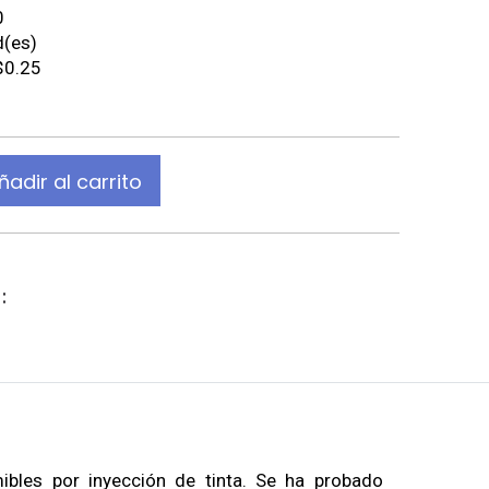
0
d(es)
$0.25
ñadir al carrito
:
ibles por inyección de tinta. Se ha probado