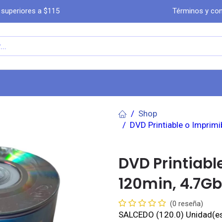
 superiores a $115
Términos y con
a
Comprar por WhatsA​​​​pp
Ayuda
Co
Shop
DVD Printiable o Imprim
DVD Printiabl
120min, 4.7Gb
(0 reseña)
SALCEDO
(120.0) Unidad(e