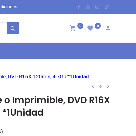
dicio​nes
​
0
0
ntáctenos
ible, DVD R16X 120min, 4.7Gb *1Unidad
e o Imprimible, DVD R16X
 *1Unidad
s)