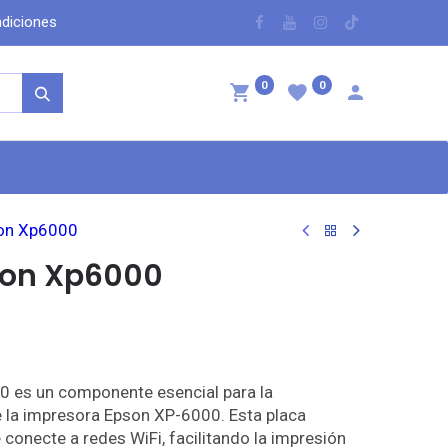
dicio​nes
​
0
0
ntáctenos
son Xp6000
pson Xp6000
0 es un componente esencial para la
e la impresora Epson XP-6000. Esta placa
 conecte a redes WiFi, facilitando la impresión