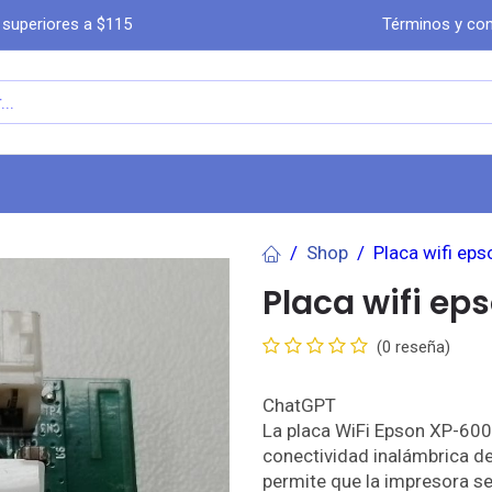
 superiores a $115
Términos y con
a
Comprar por WhatsA​​​​pp
Ayuda
Co
Shop
Placa wifi ep
Placa wifi e
(0 reseña)
ChatGPT
La placa WiFi Epson XP-600
conectividad inalámbrica d
permite que la impresora se