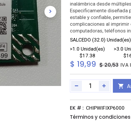
inalámbrica desde múltiples
Especificamente diseñada 
estable y confiable, permiti
complicaciones al imprimi
computadoras, teléfonos int
SALCEDO
(32.0) Unidad(es)
>
1.0
Unidad(es)
>
3.0
Un
$17.38
$1
$
19,99
$
20,53
IVA 
A
EK # :
CHIPWIFIXP6000
Términos y condiciones 