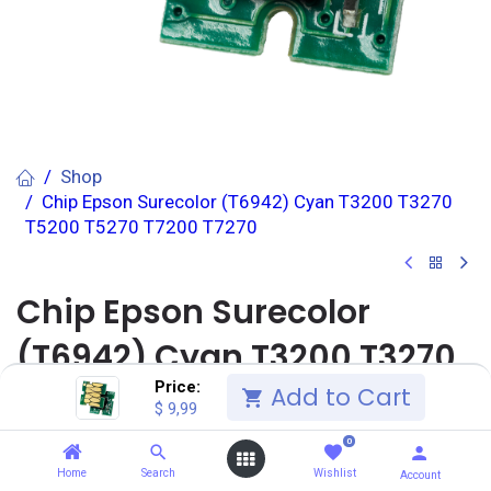
Shop
Chip Epson Surecolor (T6942) Cyan T3200 T3270
T5200 T5270 T7200 T7270
Chip Epson Surecolor
(T6942) Cyan T3200 T3270
Price:
T5200 T5270 T7200 T7270
Add to Cart
$
9,99
0
(0 reseña)
Home
Search
Wishlist
>
0.0
Unidad(es)
>
6.0
Unidad(es)
Account