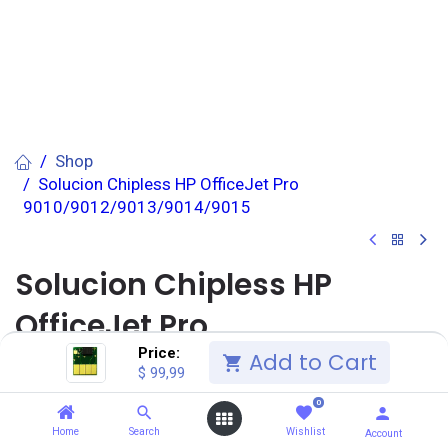
Shop
Solucion Chipless HP OfficeJet Pro
9010/9012/9013/9014/9015
Solucion Chipless HP
OfficeJet Pro
Price:
9010/9012/9013/9014/9015
Add to Cart
$
99,99
0
(0 reseña)
SALCEDO
(4.0) Unidad(es)
Home
Search
Wishlist
Account