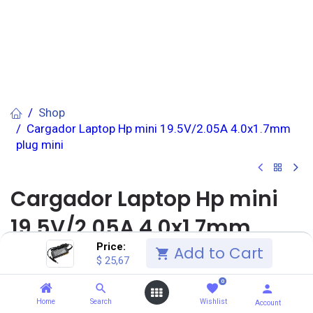
Shop
Cargador Laptop Hp mini 19.5V/2.05A 4.0x1.7mm
plug mini
Cargador Laptop Hp mini
19.5V/2.05A 4.0x1.7mm
Price:
plug mini
Add to Cart
$
25,67
0
(0 reseña)
SALCEDO
(1.0) Unidad(es)
Home
Search
Wishlist
Account