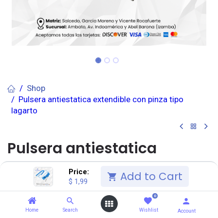
Shop
Pulsera antiestatica extendible con pinza tipo
lagarto
Pulsera antiestatica
extendible con pinza tipo
Price:
Add to Cart
$
1,99
lagarto
0
(0 reseña)
Home
Search
Wishlist
Account