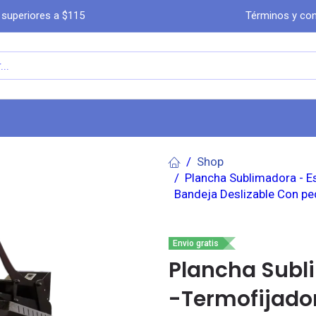
 superiores a $115
Términos y con
a
Comprar por WhatsA​​​​pp
Ayuda
Co
Shop
Plancha Sublimadora - 
Bandeja Deslizable Con pe
Envio gratis
Plancha Subl
-Termofijad