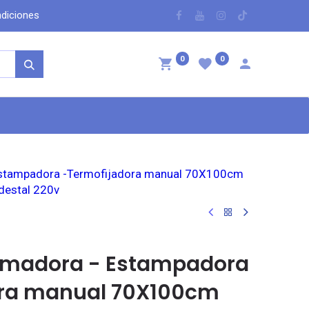
dicio​nes
​
0
0
ntáctenos
Estampadora -Termofijadora manual 70X100cm
destal 220v
imadora - Estampadora
ora manual 70X100cm