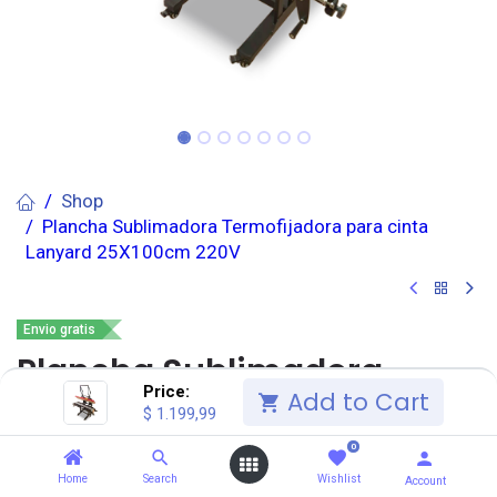
Shop
Plancha Sublimadora Termofijadora para cinta
Lanyard 25X100cm 220V
Envio gratis
Plancha Sublimadora
Price:
Add to Cart
Termofijadora para cinta
$
1.199,99
Lanyard 25X100cm 220V
0
Home
Search
Wishlist
Account