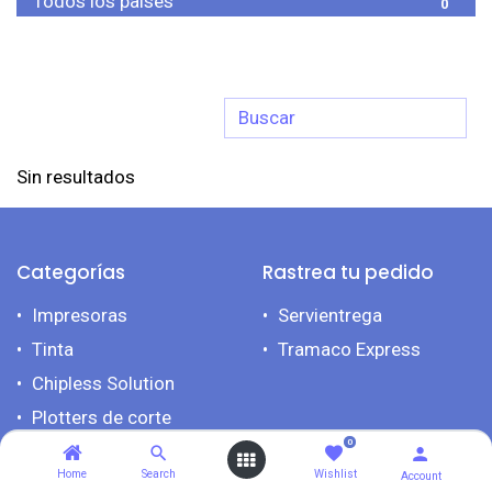
Todos los países
0
Sin resultados
Categorías
Rastrea tu pedido
Impresoras​
Servientrega
Tinta
Tramaco Express
Chipless Solution
Plotters de corte
0
Maquinaria para
Sublimación
Home
Search
Wishlist
Account